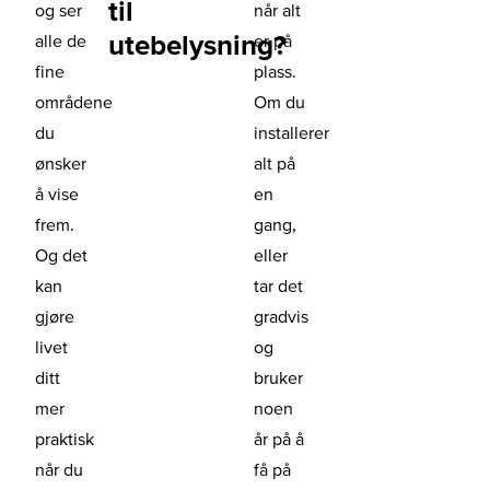
til
og ser
når alt
utebelysning?
alle de
er på
fine
plass.
områdene
Om du
du
installerer
ønsker
alt på
å vise
en
frem.
gang,
Og det
eller
kan
tar det
gjøre
gradvis
livet
og
ditt
bruker
mer
noen
praktisk
år på å
når du
få på