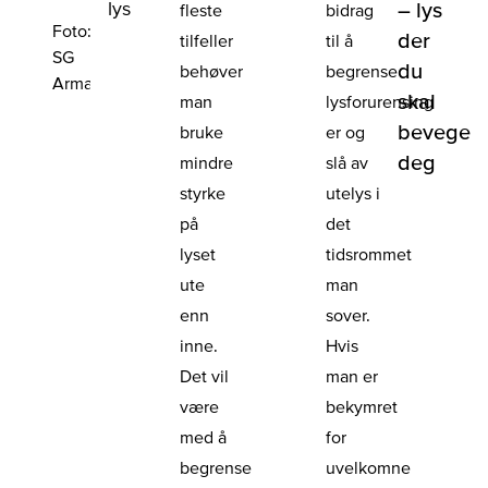
lys
– lys
fleste
bidrag
Foto:
der
tilfeller
til å
SG
du
behøver
begrense
Armaturen
skal
man
lysforurensing
bevege
bruke
er og
deg
mindre
slå av
styrke
utelys i
på
det
lyset
tidsrommet
ute
man
enn
sover.
inne.
Hvis
Det vil
man er
være
bekymret
med å
for
begrense
uvelkomne