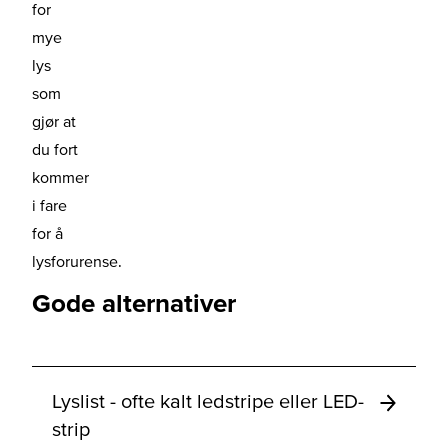
for
mye
lys
som
gjør at
du fort
kommer
i fare
for å
lysforurense.
Gode alternativer
Lyslist - ofte kalt ledstripe eller LED-
strip