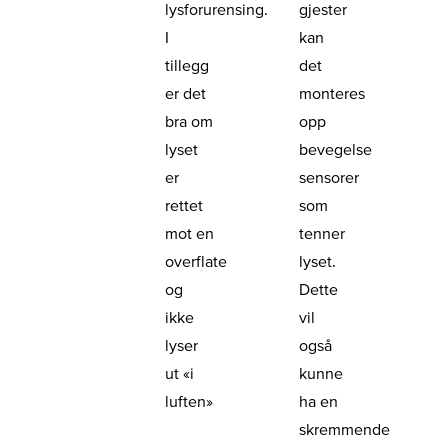
lysforurensing.
gjester
I
kan
tillegg
det
er det
monteres
bra om
opp
lyset
bevegelse
er
sensorer
rettet
som
mot en
tenner
overflate
lyset.
og
Dette
ikke
vil
lyser
også
ut «i
kunne
luften»
ha en
skremmende