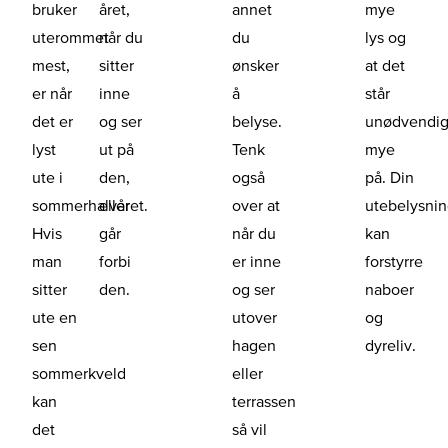
bruker
året,
annet
mye
uterommet
når du
du
lys og
mest,
sitter
ønsker
at det
er når
inne
å
står
det er
og ser
belyse.
unødvendi
lyst
ut på
Tenk
mye
ute i
den,
også
på. Din
sommerhalvåret.
eller
over at
utebelysni
Hvis
går
når du
kan
man
forbi
er inne
forstyrre
sitter
den.
og ser
naboer
ute en
utover
og
sen
hagen
dyreliv.
sommerkveld
eller
kan
terrassen
det
så vil