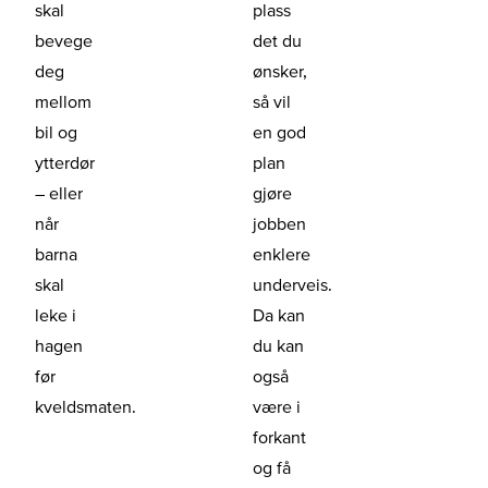
skal
plass
bevege
det du
deg
ønsker,
mellom
så vil
bil og
en god
ytterdør
plan
– eller
gjøre
når
jobben
barna
enklere
skal
underveis.
leke i
Da kan
hagen
du kan
før
også
kveldsmaten.
være i
forkant
og få