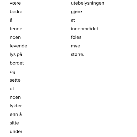
være
utebelysningen
bedre
gjøre
å
at
tenne
inneområdet
noen
føles
levende
mye
lys på
større.
bordet
og
sette
ut
noen
lykter,
enn å
sitte
under