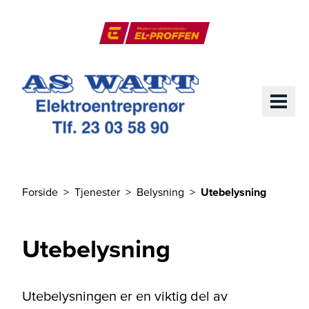
Til hovedinnhold
El-Proffen
ME
Forside
Tjenester
Belysning
Utebelysning
Du er her
Utebelysning
Utebelysningen er en viktig del av