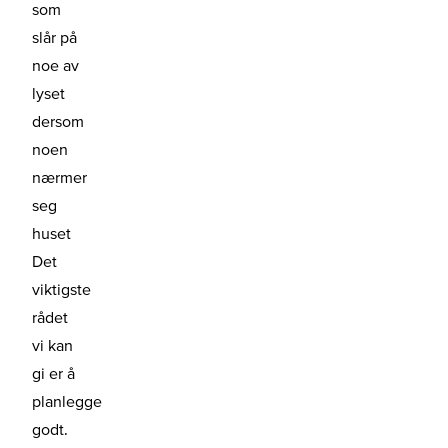
som
slår på
noe av
lyset
dersom
noen
nærmer
seg
huset
Det
viktigste
rådet
vi kan
gi er å
planlegge
godt.