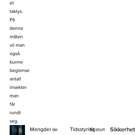
et
taklys.
På
denne
måten
vil man
også
kunne
begrense
antall
insekter
man
får
rundt
seg.
Mengde
Tidsstyring
Sikkerhe
I de
Et stort