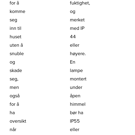
for å
fuktighet,
komme
og
seg
merket
inn til
med IP
huset
44
uten å
eller
snuble
høyere.
og
En
skade
lampe
seg,
montert
men
under
også
åpen
for å
himmel
ha
bør ha
oversikt
IP55
når
eller