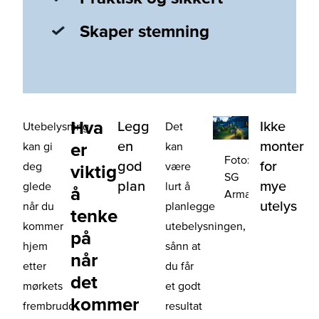
Skaper stemning
Hva
Legg
Ikke
Utebelysning
Det
en
monter
er
kan gi
kan
Foto:
god
for
deg
være
viktig
SG
plan
mye
glede
lurt å
å
Armaturen
utelys
når du
planlegge
tenke
kommer
utebelysningen,
på
hjem
sånn at
når
etter
du får
det
mørkets
et godt
kommer
frembrudd
resultat