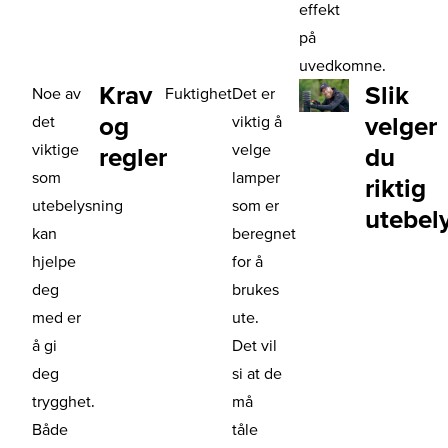
effekt
på
uvedkomne.
Krav
Slik
Noe av
Fuktighet
Det er
og
velger
det
viktig å
viktige
velge
regler
du
som
lamper
riktig
utebelysning
som er
utebel
kan
beregnet
hjelpe
for å
deg
brukes
med er
ute.
å gi
Det vil
deg
si at de
trygghet.
må
Både
tåle