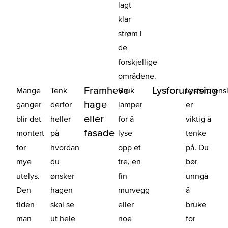
lagt
klar
strøm i
de
forskjellige
områdene.
Framheve
Lysforurensing
Mange
Tenk
Bruk
Lysforurens
hage
ganger
derfor
lamper
er
eller
blir det
heller
for å
viktig å
fasade
montert
på
lyse
tenke
for
hvordan
opp et
på. Du
mye
du
tre, en
bør
utelys.
ønsker
fin
unngå
Den
hagen
murvegg
å
tiden
skal se
eller
bruke
man
ut hele
noe
for